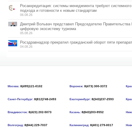
Росаккредитация: системы менеджмента требуют системного
подхода и готовности к новым стандартам
06.08.26
Дмитрий Вольвач представил Председателю Правительства
цифровую экосистему туризма
05.08.26
Росздравнадзор прекратил гражданский оборот пяти препара
04.08.26
Москва:
8(495)121-0102
Воронеж:
8(473) 300-3372
Кра
Санкт-Петербург:
8(812)748-2493
Екатеринбург:
8(343)237-2593
Кра
Владивосток:
8(423) 202-5073
Казань:
8(843)203-9552
Ниж
Волгоград:
8(844) 229-7037
Калининград:
8(401) 279-0017
Нов