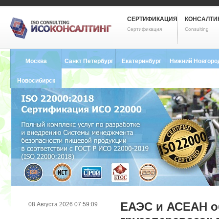
СЕРТИФИКАЦИЯ
КОНСАЛТИ
Сертификация
Consulting
Москва
Санкт Петербург
Екатеринбург
Нижний Новгоро
8 (495) 121-0102
8 (812) 748-2493
8 (343) 237-2593
8 (831) 280-9795
Новосибирск
8 (383) 227-8449
ЕАЭС и АСЕАН о
08 Августа 2026 07:59:09