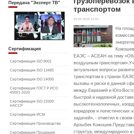
грузоперевозок
Передача
"Эксперт ТВ"
транспортом
05.06.2026 12:02
На площ
комисси
энергет
Сертификация
Кожошев
ЕАЭС – АСЕАН на тему «Обм
Сертификация ISO 9001
воздушным транспортом».Уч
актуальные вопросы развит
Сертификация ISO 13485
транспортом в странах ЕАЭС
Сертификация ISO 14000
вызовы и риски в данной сф
Сертификация ГОСТ Р ИСО
между Евразией и Юго-Восто
45001-2020
быстрой и надежной доставк
Сертификация ISO 22000
высокотехнологичных, коор
HACCP
коридоров и логистических 
Сертификация ИСМ
задачей», - отметил в своем
Сертификация Производства
Арзыбек Кожошев.Представи
структур, международного 
Сертификация Продукции