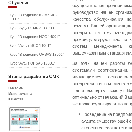
Обучение
осуществления предпринимат
руководство нашей органи
Курс "Внедрение в СМК ИСО
качества обслуживания на
9001"
помогут Вашей организации
Курс "Аудит СМК ИСО 9001"
внедрить систему менедж
Курс "Внедрение ИСО 14001"
проконсультируют Вас по 
Курс "Аудит ИСО 14001"
систем менеджмента к
вышеуказанным стандартам
Курс "Внедрение OHSAS 18001"
За годы нашей работы б
Курс "Аудит OHSAS 18001"
системами сертификации, 
Этапы
разработки СМК
являющимися основопол
внедрения систем менеджм
С
истемы
Наши эксперты помогут Ва
М
енеджмента
оптимально отвечающий Ваш
К
ачества
же проконсультируют по воп
Проведение на предприя
аудита существующей с
степени ее соответстви