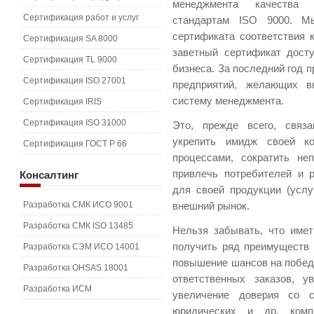
менеджмента качества 
Сертификация работ и услуг
стандартам ISO 9000. М
сертификата соответствия 
Сертификация SA 8000
заветный сертификат дост
Сертификация TL 9000
бизнеса. За последний год 
Сертификация ISO 27001
предприятий, желающих в
систему менеджмента.
Сертификация IRIS
Сертификация ISO 31000
Это, прежде всего, связ
укрепить имидж своей ко
Сертификация ГОСТ Р 66
процессами, сократить не
привлечь потребителей и 
Консалтинг
для своей продукции (услу
Разработка СМК ИСО 9001
внешний рынок.
Разработка СМК ISO 13485
Нельзя забывать, что име
получить ряд преимуществ в
Разработка СЭМ ИСО 14001
повышение шансов на победу
Разработка OHSAS 18001
ответственных заказов, у
Разработка ИСМ
увеличение доверия со с
юридических и др. комп