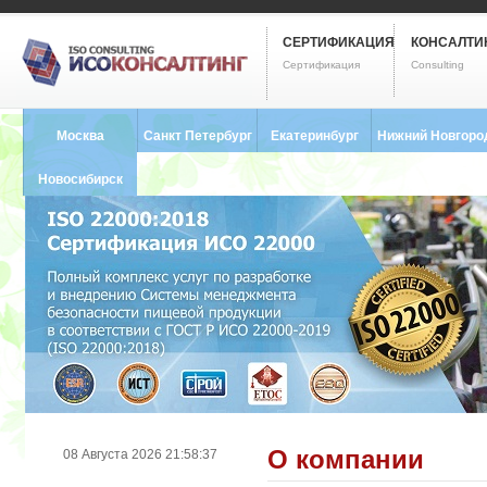
СЕРТИФИКАЦИЯ
КОНСАЛТИ
Сертификация
Consulting
Москва
Санкт Петербург
Екатеринбург
Нижний Новгоро
8 (495) 121-0102
8 (812) 748-2493
8 (343) 237-2593
8 (831) 280-9795
Новосибирск
8 (383) 227-8449
О компании
08 Августа 2026 21:58:37