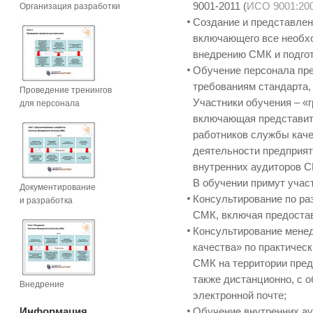
9001-2011 (
ИСО 9001:20
Организация разработки
Создание и представлен
включающего все необхо
внедрению СМК и подгот
Обучение персонала пр
требованиям стандарта,
Проведение тренингов
Участники обучения – «г
для персонала
включающая представите
работников службы каче
деятельности предприят
внутренних аудиторов С
В обучении примут учас
Документирование
Консультирование по ра
и разработка
СМК, включая предоста
Консультирование менед
качества» по практичес
СМК на территории пред
также дистанционно, с 
Внедрение
электронной почте;
Информация
Обучение внутренних ау