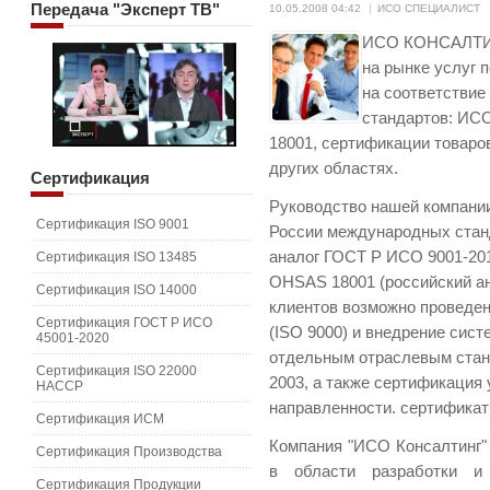
Передача
"Эксперт ТВ"
10.05.2008 04:42
ИСО СПЕЦИАЛИСТ
ИСО КОНСАЛТИН
на рынке услуг 
на соответстви
стандартов: ИС
18001, сертификации товаров
других областях.
Сертификация
Руководство нашей компани
Сертификация ISO 9001
России международных стан
аналог ГОСТ Р ИСО 9001-201
Сертификация ISO 13485
OHSAS 18001 (российский ан
Сертификация ISO 14000
клиентов возможно проведе
Сертификация ГОСТ Р ИСО
(ISO 9000) и внедрение сис
45001-2020
отдельным отраслевым стан
Сертификация ISO 22000
2003, а также сертификация 
HACCP
направленности. сертификат 
Сертификация ИСМ
Компания "ИСО Консалтинг"
Сертификация Производства
в области разработки 
Сертификация Продукции