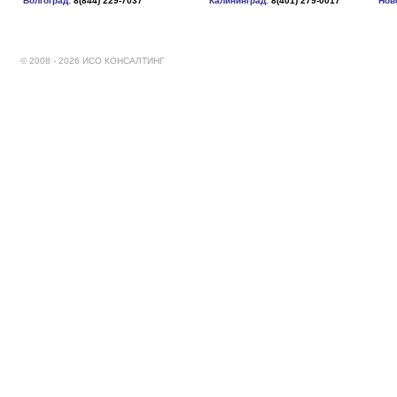
Волгоград:
8(844) 229-7037
Калининград:
8(401) 279-0017
Нов
© 2008 - 2026 ИСО КОНСАЛТИНГ