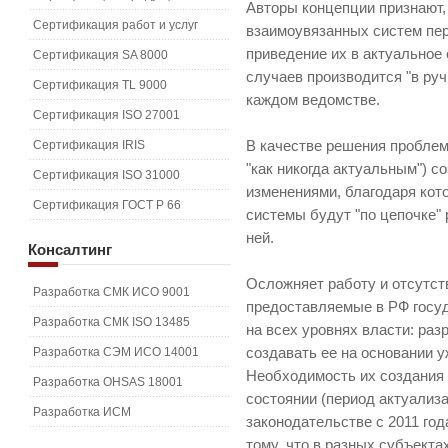
Авторы концепции признают,
Сертификация работ и услуг
взаимоувязанных систем пер
приведение их в актуальное
Сертификация SA 8000
случаев производится "в руч
Сертификация TL 9000
каждом ведомстве.
Сертификация ISO 27001
Сертификация IRIS
В качестве решения проблем
"как никогда актуальным") 
Сертификация ISO 31000
изменениями, благодаря кот
Сертификация ГОСТ Р 66
системы будут "по цепочке"
ней.
Консалтинг
Осложняет работу и отсутс
Разработка СМК ИСО 9001
предоставляемые в РФ госу
Разработка СМК ISO 13485
на всех уровнях власти: ра
Разработка СЭМ ИСО 14001
создавать ее на основании 
Необходимость их создания 
Разработка OHSAS 18001
состоянии (период актуализ
Разработка ИСМ
законодательстве с 2011 го
тому, что в разных субъект