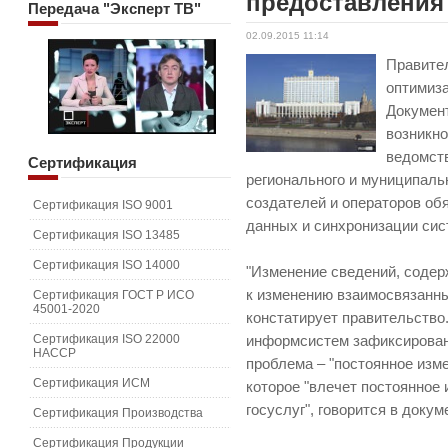
предоставления 
Передача
"Эксперт ТВ"
02.09.2015 11:14
Правите
оптимиза
Докумен
возникн
ведомст
Сертификация
регионального и муниципальн
создателей и операторов об
Сертификация ISO 9001
данных и синхронизации сист
Сертификация ISO 13485
Сертификация ISO 14000
"Изменение сведений, содер
к изменению взаимосвязанны
Сертификация ГОСТ Р ИСО
45001-2020
констатирует правительство
Сертификация ISO 22000
информсистем зафиксирован
HACCP
проблема – "постоянное изм
Сертификация ИСМ
которое "влечет постоянное
госуслуг", говорится в докум
Сертификация Производства
Сертификация Продукции