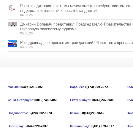
Росаккредитация: системы менеджмента требуют системного
подхода и готовности к новым стандартам
06.08.26
Дмитрий Вольвач представил Председателю Правительства
цифровую экосистему туризма
05.08.26
Росздравнадзор прекратил гражданский оборот пяти препара
04.08.26
Москва:
8(495)121-0102
Воронеж:
8(473) 300-3372
Кра
Санкт-Петербург:
8(812)748-2493
Екатеринбург:
8(343)237-2593
Кра
Владивосток:
8(423) 202-5073
Казань:
8(843)203-9552
Ниж
Волгоград:
8(844) 229-7037
Калининград:
8(401) 279-0017
Нов