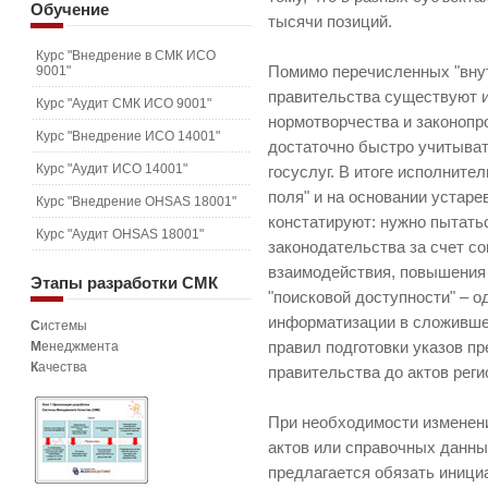
Обучение
тысячи позиций.
Курс "Внедрение в СМК ИСО
9001"
Помимо перечисленных "вну
правительства существуют и
Курс "Аудит СМК ИСО 9001"
нормотворчества и законопр
Курс "Внедрение ИСО 14001"
достаточно быстро учитыват
Курс "Аудит ИСО 14001"
госуслуг. В итоге исполните
поля" и на основании устар
Курс "Внедрение OHSAS 18001"
констатируют: нужно пытать
Курс "Аудит OHSAS 18001"
законодательства за счет 
взаимодействия, повышения
Этапы
разработки СМК
"поисковой доступности" – о
информатизации в сложивше
С
истемы
М
енеджмента
правил подготовки указов пр
К
ачества
правительства до актов рег
При необходимости изменен
актов или справочных данны
предлагается обязать иници