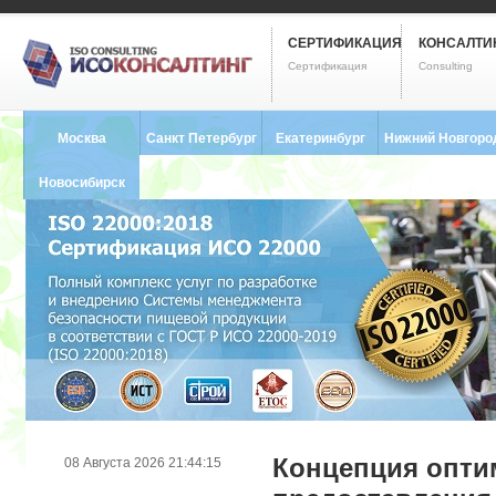
СЕРТИФИКАЦИЯ
КОНСАЛТИ
Сертификация
Consulting
Москва
Санкт Петербург
Екатеринбург
Нижний Новгоро
8 (495) 121-0102
8 (812) 748-2493
8 (343) 237-2593
8 (831) 280-9795
Новосибирск
8 (383) 227-8449
Концепция опти
08 Августа 2026 21:44:15