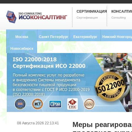
СЕРТИФИКАЦИЯ
КОНСАЛТИ
Сертификация
Consulting
Москва
Санкт Петербург
Екатеринбург
Нижний Новгоро
8 (495) 121-0102
8 (812) 748-2493
8 (343) 237-2593
8 (831) 280-9795
Новосибирск
8 (383) 227-8449
Меры реагирова
08 Августа 2026 22:13:41