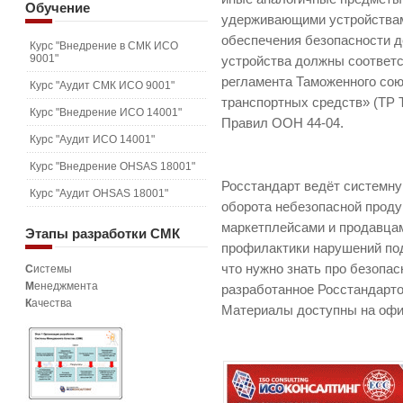
Обучение
удерживающими устройствам
обеспечения безопасности 
Курс "Внедрение в СМК ИСО
9001"
устройства должны соответс
регламента Таможенного со
Курс "Аудит СМК ИСО 9001"
транспортных средств» (ТР 
Курс "Внедрение ИСО 14001"
Правил ООН 44-04.
Курс "Аудит ИСО 14001"
Курс "Внедрение OHSAS 18001"
Росстандарт ведёт системн
Курс "Аудит OHSAS 18001"
оборота небезопасной проду
маркетплейсами и продавца
Этапы
разработки СМК
профилактики нарушений по
что нужно знать про безопа
С
истемы
М
енеджмента
разработанное Росстандарт
К
ачества
Материалы доступны на офи