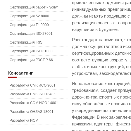
привлеченных к администрат
Сертификация работ и услуг
индивидуальных предприни
должны изъять продукцию с 
Сертификация SA 8000
реализацию опасных товаро
Сертификация TL 9000
нарушений в будущем.
Сертификация ISO 27001
Росстандарт напоминает, чт
Сертификация IRIS
должна осуществляться иск
Сертификация ISO 31000
сертифицированных детских
соответствующих возрасту, 
Сертификация ГОСТ Р 66
любых иных конструкций, п
Консалтинг
устройства», законодательс
Использование конструкций
Разработка СМК ИСО 9001
требованиям, создаёт пряму
Разработка СМК ISO 13485
дорожно-транспортных проис
Разработка СЭМ ИСО 14001
силу обновлённые правила п
утверждённые постановлени
Разработка OHSAS 18001
Федерации. В них закреплено
Разработка ИСМ
пряжками, адаптеры, фиксат
иные аналогичные предметы