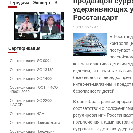
продавцов сурр
Передача
"Эксперт ТВ"
удерживающих у
Росстандарт
10.09.2025 12:47
В Росстанд
контроля (
Сертификация
поступает 
российском
Сертификация ISO 9001
как альтернатива детским у
Сертификация ISO 13485
изделия, включая так назыв
безопасности, нередко предл
Сертификация ISO 14000
интернет-магазины и предст
Сертификация ГОСТ Р ИСО
безопасности детей.
45001-2020
Сертификация ISO 22000
В сентябре в рамках прора
HACCP
соответствии с положениями
Сертификация ИСМ
регулировании» Росстандарт
привлечения к администрати
Сертификация Производства
суррогатных детских удерж
Сертификация Продукции