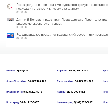
Росаккредитация: системы менеджмента требуют системного
подхода и готовности к новым стандартам
06.08.26
Дмитрий Вольвач представил Председателю Правительства
цифровую экосистему туризма
05.08.26
Росздравнадзор прекратил гражданский оборот пяти препара
04.08.26
Москва:
8(495)121-0102
Воронеж:
8(473) 300-3372
Кра
Санкт-Петербург:
8(812)748-2493
Екатеринбург:
8(343)237-2593
Кра
Владивосток:
8(423) 202-5073
Казань:
8(843)203-9552
Ниж
Волгоград:
8(844) 229-7037
Калининград:
8(401) 279-0017
Нов