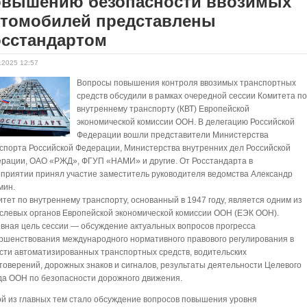
овышению безопасности ввозимых
втомобилей представлены
осстандартом
.2025 12:57
Вопросы повышения контроля ввозимых транспортных
средств обсудили в рамках очередной сессии Комитета п
внутреннему транспорту (КВТ) Европейской
экономической комиссии ООН. В делегацию Российской
Федерации вошли представители Министерства
спорта Российской Федерации, Министерства внутренних дел Российской
рации, ОАО «РЖД», ФГУП «НАМИ» и другие. От Росстандарта в
приятии принял участие заместитель руководителя ведомства Александр
мин.
тет по внутреннему транспорту, основанный в 1947 году, является одним из
слевых органов Европейской экономической комиссии ООН (ЕЭК ООН).
вная цель сессии — обсуждение актуальных вопросов прогресса
ршенствования международного нормативного правового регулирования в
сти автоматизированных транспортных средств, водительских
товерений, дорожных знаков и сигналов, результаты деятельности Целевого
а ООН по безопасности дорожного движения.
й из главных тем стало обсуждение вопросов повышения уровня