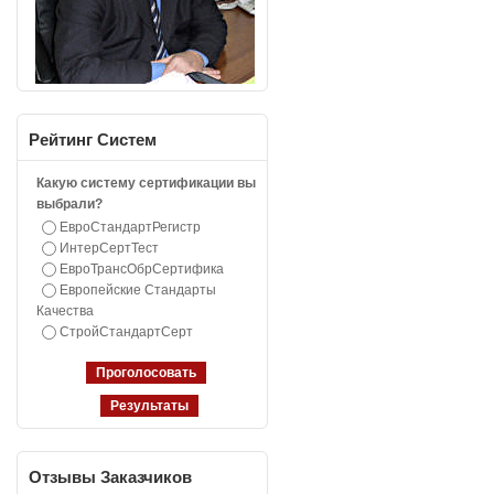
Рейтинг
Систем
Какую систему сертификации вы
выбрали?
ЕвроСтандартРегистр
ИнтерСертТест
ЕвроТрансОбрСертифика
Европейские Стандарты
Качества
СтройСтандартСерт
Отзывы
Заказчиков