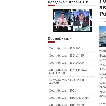
п
Передача
"Эксперт ТВ"
а
Р
19.02
Сертификация
Сертификация ISO 9001
тран
Сертификация ISO 13485
Феде
меро
Сертификация ISO 14000
Кузь
Коми
Сертификация ГОСТ Р ИСО
45001-2020
отра
Осно
Сертификация ISO 22000
сове
HACCP
обла
Сертификация ИСМ
удос
фонд
Сертификация Производства
Одно
Сертификация Продукции