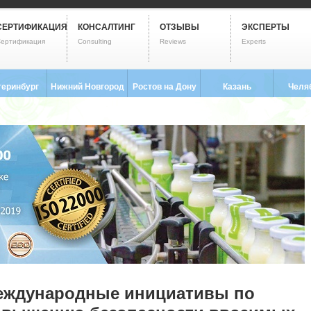
СЕРТИФИКАЦИЯ
КОНСАЛТИНГ
ОТЗЫВЫ
ЭКСПЕРТЫ
ертификация
Consulting
Reviews
Experts
теринбург
Нижний Новгород
Ростов на Дону
Казань
Челя
3) 237-2593
8 (831) 280-9795
8 (863) 322-0173
8 (843) 203-9552
8 (351) 
еждународные инициативы по