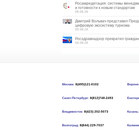
Росаккредитация: системы менедж
и готовности к новым стандартам
06.08.26
Дмитрий Вольвач представил Пред
цифровую экосистему туризма
05.08.26
Росздравнадзор прекратил граждан
04.08.26
Москва:
8(495)121-0102
Вороне
Санкт-Петербург:
8(812)748-2493
Екатер
Владивосток:
8(423) 202-5073
Казань:
Волгоград:
8(844) 229-7037
Калини