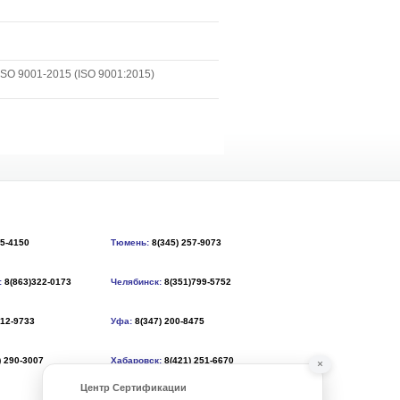
SO 9001-2015 (ISO 9001:2015)
55-4150
Тюмень:
8(345) 257-9073
:
8(863)322-0173
Челябинск:
8(351)799-5752
212-9733
Уфа:
8(347) 200-8475
) 290-3007
Хабаровск:
8(421) 251-6670
×
Центр Сертификации