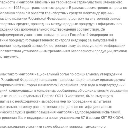
пасности и контроля ввозимых на территорию стран-участниц Женевского
ашения 1958 года транспортных средств. В рамках рассмотрения вопроса по
асованию правил в области транспортных средств Александр Кузьмин
казал о практике Российской Федерации по допуску на внутренний рынок
спортных средств, прошедших международные процедуры официального
рждения без дополнительного подтверждения соответствия. Он
нформировал участников сессии о планах Российской Федерации по
ению процедур государственного контроля (надзора) за выпускаемой в
щение продукцией автомобилестроения в случае поступления информации
соответствии установленным требованиям безопасности продукции, включая
ртируемую.
мках такого контроля национальный орган по официальному утверждению
 Российской Федерации направляет запросы национальным органам других
варивающихся Сторон Женевского Соглашения 1958 года о подтверждении
ений, содержащихся в конкретных сообщениях об официальном утверждении
, в отношении отдельных Правил ООН. В частности, была выдвинута
иатива о необходимости выработки мер по проведению испытаний
ючительно по месту расположения официально нотифицированных
ических служб в целях повышения контроля над проведением испытаний.
е решения были поддержаны всеми участниками 87-й сессии КВТ ЕЭК ООН.
мках заседания участники также обсудили вопросы таможенного