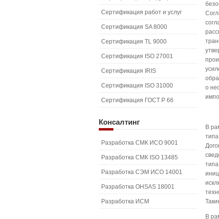
безо
Сертификация работ и услуг
Согл
согл
Сертификация SA 8000
расс
тран
Сертификация TL 9000
утве
Сертификация ISO 27001
прои
усил
Сертификация IRIS
обра
Сертификация ISO 31000
о не
импо
Сертификация ГОСТ Р 66
Консалтинг
В ра
типа
Разработка СМК ИСО 9001
Дого
свед
Разработка СМК ISO 13485
типа
Разработка СЭМ ИСО 14001
иниц
искл
Разработка OHSAS 18001
техн
Разработка ИСМ
Таки
В ра