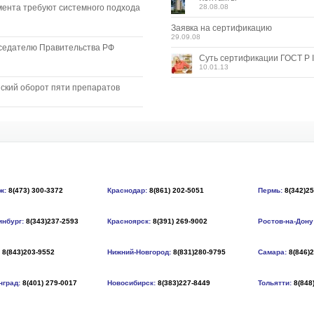
мента требуют системного подхода
28.08.08
Заявка на сертификацию
29.09.08
седателю Правительства РФ
Суть сертификации ГОСТ Р I
10.01.13
ский оборот пяти препаратов
ж:
8(473) 300-3372
Краснодар:
8(861) 202-5051
Пермь:
8(342)2
инбург:
8(343)237-2593
Красноярск:
8(391) 269-9002
Ростов-на-Дону
8(843)203-9552
Нижний-Новгород:
8(831)280-9795
Самара:
8(846)
нград:
8(401) 279-0017
Новосибирск:
8(383)227-8449
Тольятти:
8(848