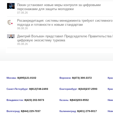
Пекин установил новые меры контроля за цифровыми
персонажами для защиты молодежи
07.08.26
Росаккредитация: системы менеджмента требуют системного
подхода и готовности к новым стандартам
06.08.26
Дмитрий Вольвач представил Председателю Правительства
цифровую экосистему туризма
05.08.26
Москва:
8(495)121-0102
Воронеж:
8(473) 300-3372
Кра
Санкт-Петербург:
8(812)748-2493
Екатеринбург:
8(343)237-2593
Кра
Владивосток:
8(423) 202-5073
Казань:
8(843)203-9552
Ниж
Волгоград:
8(844) 229-7037
Калининград:
8(401) 279-0017
Нов