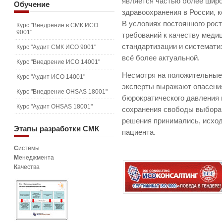
является частью более шир
Обучение
здравоохранения в России, к
В условиях постоянного рос
Курс "Внедрение в СМК ИСО
9001"
требований к качеству меди
стандартизации и системати
Курс "Аудит СМК ИСО 9001"
всё более актуальной.
Курс "Внедрение ИСО 14001"
Несмотря на положительные
Курс "Аудит ИСО 14001"
эксперты выражают опасени
Курс "Внедрение OHSAS 18001"
бюрократического давления 
Курс "Аудит OHSAS 18001"
сохранения свободы выбора
решения принимались, исход
Этапы
разработки СМК
пациента.
С
истемы
М
енеджмента
К
ачества