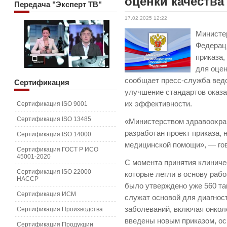
оценки качеств
Передача
"Эксперт ТВ"
17.02.2025 12:22
Министе
Федерац
приказа,
для оце
сообщает пресс-служба ведо
Сертификация
улучшение стандартов оказ
их эффективности.
Сертификация ISO 9001
Сертификация ISO 13485
«Министерством здравоохра
разработан проект приказа,
Сертификация ISO 14000
медицинской помощи», — го
Сертификация ГОСТ Р ИСО
45001-2020
С момента принятия клиниче
Сертификация ISO 22000
которые легли в основу раб
HACCP
было утверждено уже 560 та
Сертификация ИСМ
служат основой для диагнос
заболеваний, включая онкол
Сертификация Производства
введены новым приказом, ос
Сертификация Продукции