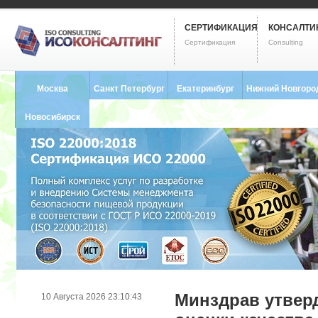
СЕРТИФИКАЦИЯ
КОНСАЛТИ
Сертификация
Consulting
Москва
Санкт Петербург
Екатеринбург
Нижний Новгоро
8 (495) 121-0102
8 (812) 748-2493
8 (343) 237-2593
8 (831) 280-9795
Новосибирск
8 (383) 227-8449
Минздрав утвер
10 Августа 2026 23:10:43