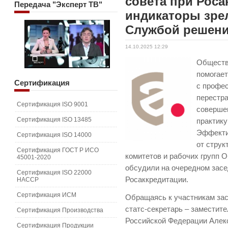
совета при Роса
Передача
"Эксперт ТВ"
индикаторы зре
Службой решен
14.10.2025 12:29
Обществ
помогае
Сертификация
с профе
перестра
Сертификация ISO 9001
соверше
Сертификация ISO 13485
практику
Эффекти
Сертификация ISO 14000
от струк
Сертификация ГОСТ Р ИСО
комитетов и рабочих групп 
45001-2020
обсудили на очередном засе
Сертификация ISO 22000
Росаккредитации.
HACCP
Сертификация ИСМ
Обращаясь к участникам за
статс-секретарь – заместит
Сертификация Производства
Российской Федерации Алекс
Сертификация Продукции