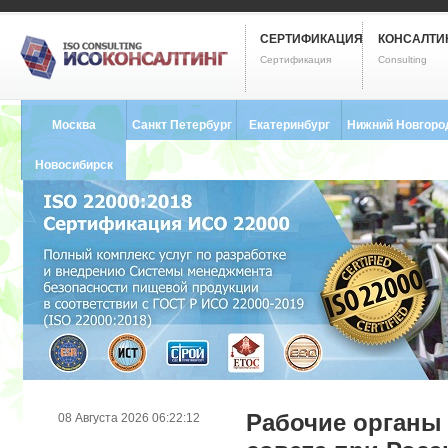
СЕРТИФИКАЦИЯ
КОНСАЛТИ
Сертификация
Consulting
Москва
Санкт Петербург
Екатеринбург
Нижний Новгоро
8 (495) 121-0102
8 (812) 748-2493
8 (343) 237-2593
8 (831) 280-9795
Новосибирск
8 (383) 227-8449
Рабочие органы
08 Августа 2026 06:22:12