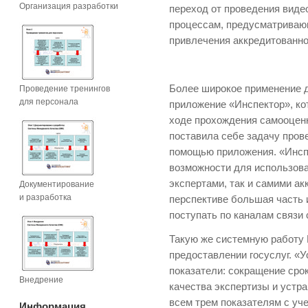
Организация разработки
переход от проведения вид
процессам, предусматриваю
привлечения аккредитованно
Более широкое применение 
Проведение тренингов
для персонала
приложение «Инспектор», ко
ходе прохождения самооцен
поставила себе задачу пров
помощью приложения. «Инсп
возможности для использова
экспертами, так и самими а
Документирование
и разработка
перспективе большая часть 
поступать по каналам связи
Такую же системную работу 
предоставлении госуслуг. «
показатели: сокращение сро
Внедрение
качества экспертизы и устр
всем трем показателям с уч
Информация