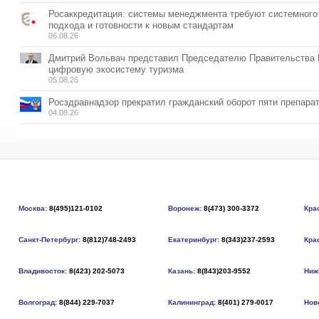
Росаккредитация: системы менеджмента требуют системного
подхода и готовности к новым стандартам
06.08.26
Дмитрий Вольвач представил Председателю Правительства
цифровую экосистему туризма
05.08.26
Росздравнадзор прекратил гражданский оборот пяти препара
04.08.26
Москва:
8(495)121-0102
Воронеж:
8(473) 300-3372
Кра
Санкт-Петербург:
8(812)748-2493
Екатеринбург:
8(343)237-2593
Кра
Владивосток:
8(423) 202-5073
Казань:
8(843)203-9552
Ниж
Волгоград:
8(844) 229-7037
Калининград:
8(401) 279-0017
Нов