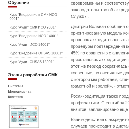
Обучение
своевременны и соответств
законодательство об аккред
Курс "Внедрение в СМК ИСО
Службы.
9001"
Дмитрий Вольвач сообщил о 
Курс "Аудит СМК ИСО 9001"
ориентированную модель ко
Курс "Внедрение ИСО 14001"
проверок аккредитованных л
Курс "Аудит ИСО 14001"
процедуры подтверждения ко
45% по сравнению с аналоги
Курс "Внедрение OHSAS 18001"
приостановок аккредитации п
Курс "Аудит OHSAS 18001"
этот же период сократилась
косвенные, но очевидные док
Этапы
разработки СМК
с которой мы работаем, ста
грамотной и зрелой», - отм
С
истемы
М
енеджмента
Росаккредитация также прод
К
ачества
профилактики. С сентября 2
визитов, запланировано еще
Взаимодействие с аккредит
случаев происходит в диста