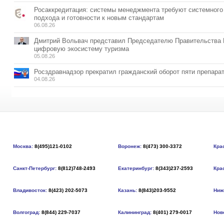
Росаккредитация: системы менеджмента требуют системного
подхода и готовности к новым стандартам
06.08.26
Дмитрий Вольвач представил Председателю Правительства
цифровую экосистему туризма
05.08.26
Росздравнадзор прекратил гражданский оборот пяти препара
04.08.26
Москва:
8(495)121-0102
Воронеж:
8(473) 300-3372
Кра
Санкт-Петербург:
8(812)748-2493
Екатеринбург:
8(343)237-2593
Кра
Владивосток:
8(423) 202-5073
Казань:
8(843)203-9552
Ниж
Волгоград:
8(844) 229-7037
Калининград:
8(401) 279-0017
Нов