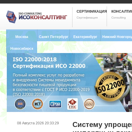
СЕРТИФИКАЦИЯ
КОНСАЛТИ
Сертификация
Consulting
Москва
Санкт Петербург
Екатеринбург
Нижний Новгоро
8 (495) 121-0102
8 (812) 748-2493
8 (343) 237-2593
8 (831) 280-9795
Новосибирск
8 (383) 227-8449
Систему упроще
08 Августа 2026 20:33:29