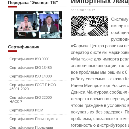
импортных лекар
Передача
"Эксперт ТВ"
30.10.2020 10:17
Систему
импортны
сообщил
руководи
«Фарма» Центра развития пе
Сертификация
оператор системы маркировк
«Мы также для импорта реал
Сертификация ISO 9001
аналогичные операции, толь
Сертификация ISO 13485
все проблемы мы решим к 6 
Сертификация ISO 14000
работу системы», - сказал К
Сертификация ГОСТ Р ИСО
Ранее Минпромторг России с
45001-2020
Дениса Мантурова сообщил о
Сертификация ISO 22000
лекарств временно перевод
HACCP
чтобы граждане в условиях 
Сертификация ИСМ
покупать их без задержек. П
проблемы, связанные в том 
Сертификация Производства
готовностью дистрибуторов 
Сертификация Продукции