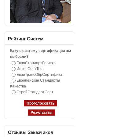
Рейтинг
Систем
Какую систему сертификации вы
выбрали?
ЕвроСтандартРегистр
ИнтерСертТест
ЕвроТрансОбрСертифика
Европейские Стандарты
Качества
СтройСтандартСерт
Отзывы
Заказчиков