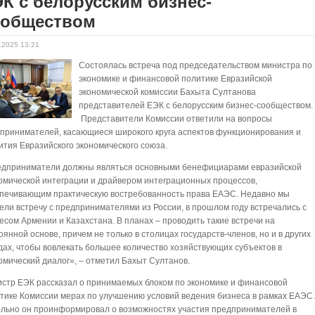
К с белорусским бизнес-
ообществом
.2025 13:21
Состоялась встреча под председательством министра по
экономике и финансовой политике Евразийской
экономической комиссии Бахыта Султанова
представителей ЕЭК с белорусским бизнес-сообществом.
Представители Комиссии ответили на вопросы
принимателей, касающиеся широкого круга аспектов функционирования и
ития Евразийского экономического союза.
дприниматели должны являться основными бенефициарами евразийской
омической интеграции и драйвером интеграционных процессов,
печивающим практическую востребованность права ЕАЭС. Недавно мы
ели встречу с предпринимателями из России, в прошлом году встречались с
есом Армении и Казахстана. В планах – проводить такие встречи на
оянной основе, причем не только в столицах государств-членов, но и в других
дах, чтобы вовлекать большее количество хозяйствующих субъектов в
омический диалог», – отметил Бахыт Султанов.
стр ЕЭК рассказал о принимаемых блоком по экономике и финансовой
тике Комиссии мерах по улучшению условий ведения бизнеса в рамках ЕАЭС
льно он проинформировал о возможностях участия предпринимателей в