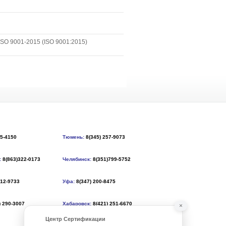
SO 9001-2015 (ISO 9001:2015)
55-4150
Тюмень:
8(345) 257-9073
:
8(863)322-0173
Челябинск:
8(351)799-5752
212-9733
Уфа:
8(347) 200-8475
) 290-3007
Хабаровск:
8(421) 251-6670
×
Центр Сертификации