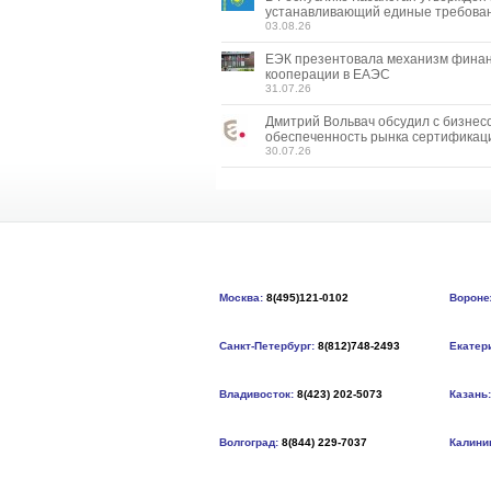
устанавливающий единые требован
03.08.26
ЕЭК презентовала механизм фина
кооперации в ЕАЭС
31.07.26
Дмитрий Вольвач обсудил с бизнес
обеспеченность рынка сертификац
30.07.26
Москва:
8(495)121-0102
Вороне
Санкт-Петербург:
8(812)748-2493
Екатер
Владивосток:
8(423) 202-5073
Казань:
Волгоград:
8(844) 229-7037
Калини