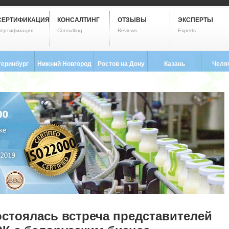
СЕРТИФИКАЦИЯ
КОНСАЛТИНГ
ОТЗЫВЫ
ЭКСПЕРТЫ
ертификация
Consulting
Reviews
Experts
теринбург
Нижний Новгород
Ростов на Дону
Казань
Челя
3) 237-2593
8 (831) 280-9795
8 (863) 322-0173
8 (843) 203-9552
8 (351) 
стоялась встреча представителей