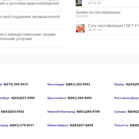
ия к системам видеонаблюдения
28.08.08
Заявка на сертификацию
нсовой поддержки промышленной
29.09.08
Суть сертификации ГОСТ Р I
10.01.13
ом и аккредитованными лицами
ионными услугами
ж:
8(473) 300-3372
Краснодар:
8(861) 202-5051
Пермь:
8(342)2
инбург:
8(343)237-2593
Красноярск:
8(391) 269-9002
Ростов-на-Дону
8(843)203-9552
Нижний-Новгород:
8(831)280-9795
Самара:
8(846)
нград:
8(401) 279-0017
Новосибирск:
8(383)227-8449
Тольятти:
8(848