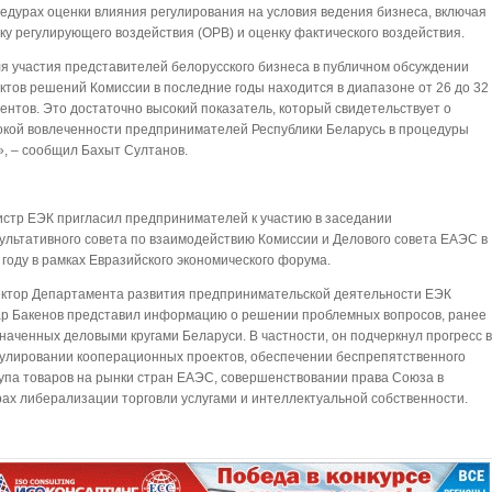
едурах оценки влияния регулирования на условия ведения бизнеса, включая
ку регулирующего воздействия (ОРВ) и оценку фактического воздействия.
я участия представителей белорусского бизнеса в публичном обсуждении
ктов решений Комиссии в последние годы находится в диапазоне от 26 до 32
ентов. Это достаточно высокий показатель, который свидетельствует о
кой вовлеченности предпринимателей Республики Беларусь в процедуры
, – сообщил Бахыт Султанов.
стр ЕЭК пригласил предпринимателей к участию в заседании
ультативного совета по взаимодействию Комиссии и Делового совета ЕАЭС в
 году в рамках Евразийского экономического форума.
ктор Департамента развития предпринимательской деятельности ЕЭК
р Бакенов представил информацию о решении проблемных вопросов, ранее
наченных деловыми кругами Беларуси. В частности, он подчеркнул прогресс 
улировании кооперационных проектов, обеспечении беспрепятственного
упа товаров на рынки стран ЕАЭС, совершенствовании права Союза в
ах либерализации торговли услугами и интеллектуальной собственности.