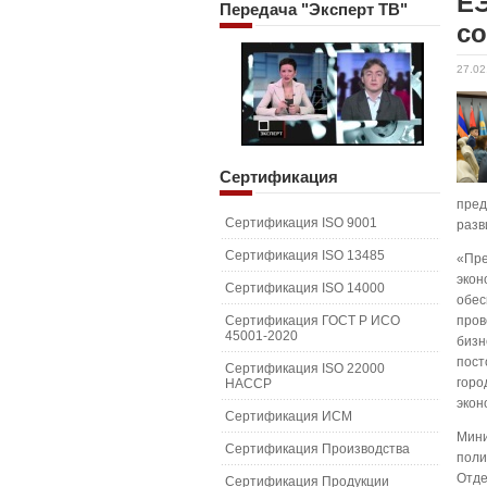
ЕЭ
Передача
"Эксперт ТВ"
с
27.02
Сертификация
пред
Сертификация ISO 9001
разв
Сертификация ISO 13485
«Пре
экон
Сертификация ISO 14000
обес
Сертификация ГОСТ Р ИСО
пров
45001-2020
бизн
пост
Сертификация ISO 22000
горо
HACCP
экон
Сертификация ИСМ
Мини
Сертификация Производства
поли
Отде
Сертификация Продукции