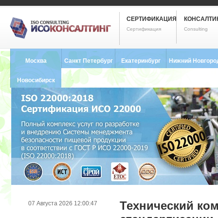
СЕРТИФИКАЦИЯ
КОНСАЛТИ
Сертификация
Consulting
Москва
Санкт Петербург
Екатеринбург
Нижний Новгоро
8 (495) 121-0102
8 (812) 748-2493
8 (343) 237-2593
8 (831) 280-9795
Новосибирск
8 (383) 227-8449
Технический ком
07 Августа 2026 12:00:47