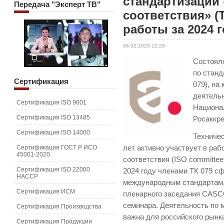
стандартизации
Передача
"Эксперт ТВ"
соответствия» (
работы за 2024 
06.02.2025 12:28
Состояло
по станд
Сертификация
079), на
деятельн
Сертификация ISO 9001
Национа
Сертификация ISO 13485
Росаккр
Сертификация ISO 14000
Техничес
Сертификация ГОСТ Р ИСО
лет активно участвует в раб
45001-2020
соответствия (ISO committee
Сертификация ISO 22000
2024 году членами ТК 079 с
HACCP
международным стандартам, 
Сертификация ИСМ
пленарного заседания CASCO
семинара. Деятельность по 
Сертификация Производства
важна для российского рынк
Сертификация Продукции