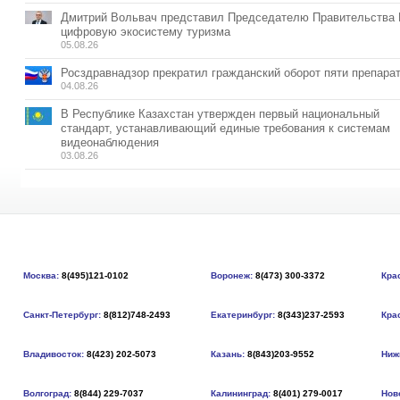
Дмитрий Вольвач представил Председателю Правительства
цифровую экосистему туризма
05.08.26
Росздравнадзор прекратил гражданский оборот пяти препара
04.08.26
В Республике Казахстан утвержден первый национальный
стандарт, устанавливающий единые требования к системам
видеонаблюдения
03.08.26
Москва:
8(495)121-0102
Воронеж:
8(473) 300-3372
Кра
Санкт-Петербург:
8(812)748-2493
Екатеринбург:
8(343)237-2593
Кра
Владивосток:
8(423) 202-5073
Казань:
8(843)203-9552
Ниж
Волгоград:
8(844) 229-7037
Калининград:
8(401) 279-0017
Нов