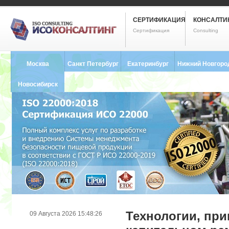
СЕРТИФИКАЦИЯ
КОНСАЛТИ
Сертификация
Consulting
Москва
Санкт Петербург
Екатеринбург
Нижний Новгоро
8 (495) 121-0102
8 (812) 748-2493
8 (343) 237-2593
8 (831) 280-9795
Новосибирск
8 (383) 227-8449
Технологии, пр
09 Августа 2026 15:48:26