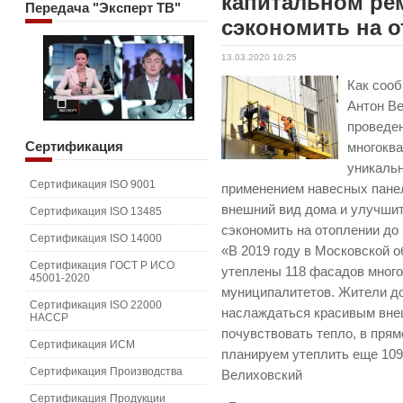
капитальном ре
Передача
"Эксперт ТВ"
сэкономить на 
13.03.2020 10:25
Как соо
Антон Ве
проведен
Сертификация
многокв
уникаль
Сертификация ISO 9001
применением навесных панел
внешний вид дома и улучшит
Сертификация ISO 13485
сэкономить на отоплении до
Сертификация ISO 14000
«В 2019 году в Московской 
Сертификация ГОСТ Р ИСО
утеплены 118 фасадов много
45001-2020
муниципалитетов. Жители до
Сертификация ISO 22000
наслаждаться красивым внеш
HACCP
почувствовать тепло, в пря
Сертификация ИСМ
планируем утеплить еще 109
Сертификация Производства
Велиховский
Сертификация Продукции