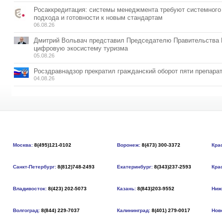
Росаккредитация: системы менеджмента требуют системного
подхода и готовности к новым стандартам
06.08.26
Дмитрий Вольвач представил Председателю Правительства
цифровую экосистему туризма
05.08.26
Росздравнадзор прекратил гражданский оборот пяти препара
04.08.26
Москва:
8(495)121-0102
Воронеж:
8(473) 300-3372
Кра
Санкт-Петербург:
8(812)748-2493
Екатеринбург:
8(343)237-2593
Кра
Владивосток:
8(423) 202-5073
Казань:
8(843)203-9552
Ниж
Волгоград:
8(844) 229-7037
Калининград:
8(401) 279-0017
Нов