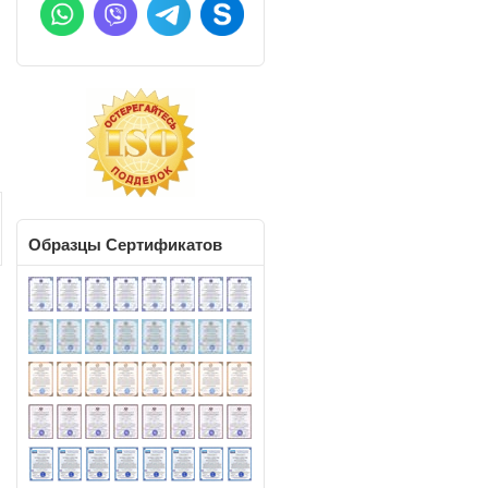
ы
,
й
о
Образцы
Сертификатов