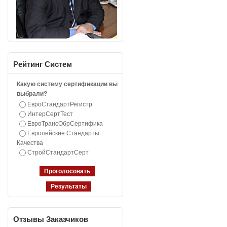
Рейтинг
Систем
Какую систему сертификации вы
выбрали?
ЕвроСтандартРегистр
ИнтерСертТест
ЕвроТрансОбрСертифика
Европейские Стандарты
Качества
СтройСтандартСерт
Отзывы
Заказчиков