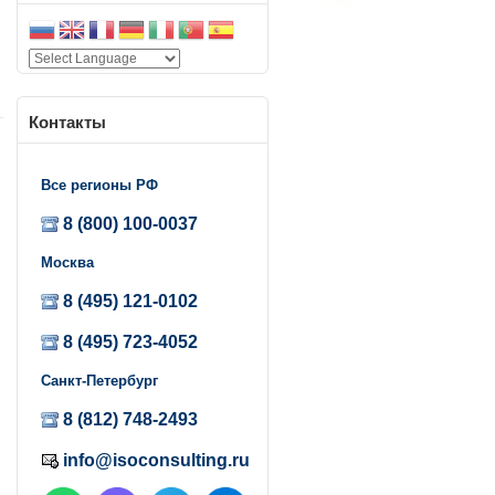
Контакты
а
Все регионы РФ
и
х
8 (800) 100-0037
о
Москва
о
8 (495) 121-0102
и
8 (495) 723-4052
а
0
Санкт-Петербург
т
8 (812) 748-2493
е
info@isoconsulting.ru