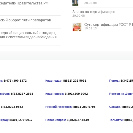
седателю Правительства РФ
28.08.08
Заявка на сертификацию
29.09.08
ский оборот пяти препаратов
Суть сертификации ГОСТ Р I
10.01.13
 первый национальный стандарт,
ия к системам видеонаблюдения
ж:
8(473) 300-3372
Краснодар:
8(861) 202-5051
Пермь:
8(342)2
инбург:
8(343)237-2593
Красноярск:
8(391) 269-9002
Ростов-на-Дону
8(843)203-9552
Нижний-Новгород:
8(831)280-9795
Самара:
8(846)
нград:
8(401) 279-0017
Новосибирск:
8(383)227-8449
Тольятти:
8(848