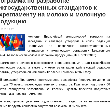
ограмма по разработке
жгосударственных стандартов к
хрегламенту на молоко и молочную
родукцию
.2025 12:37
Коллегия Евразийской экономической комиссии н
заседании 2 сентября утвердила в новой редакци
Программу по разработке межгосударственны
стандартов к
техническому регламенту Таможенног
а «О безопасности молока и молочной продукции»
(ТР ТС 033/2013).
рамма подготовлена в соответствии с предложениями стран Евразийског
омического союза, а также с учетом реализации действующей редакци
раммы, утвержденной Решением Коллегии Комиссии в 2022 году.
й редакцией Программы предусмотрена разработка (пересмотр) до конц
 года 73 новых межгосударственных стандартов. При этом подготовка 6
ектов стандартов закреплена за Россией, девять проектов подготови
хстан, два проекта – Армения.
е того, проекты двух межгосударственных стандартов на национальны
чные продукты совместно подготовят Казахстан и Кыргызстан.