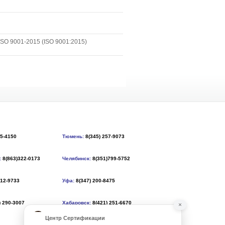
SO 9001-2015 (ISO 9001:2015)
55-4150
Тюмень:
8(345) 257-9073
:
8(863)322-0173
Челябинск:
8(351)799-5752
212-9733
Уфа:
8(347) 200-8475
) 290-3007
Хабаровск:
8(421) 251-6670
×
Центр Сертификации