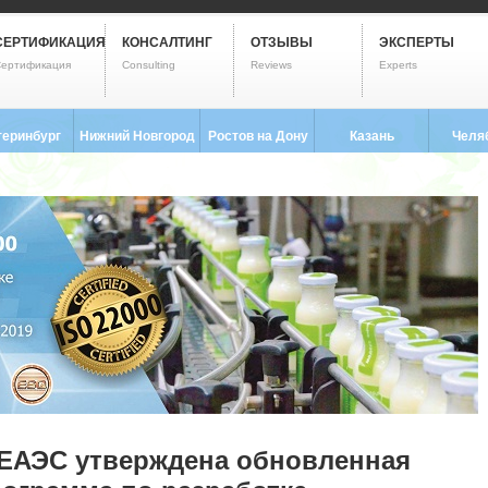
СЕРТИФИКАЦИЯ
КОНСАЛТИНГ
ОТЗЫВЫ
ЭКСПЕРТЫ
ертификация
Consulting
Reviews
Experts
теринбург
Нижний Новгород
Ростов на Дону
Казань
Челя
3) 237-2593
8 (831) 280-9795
8 (863) 322-0173
8 (843) 203-9552
8 (351) 
 ЕАЭС утверждена обновленная