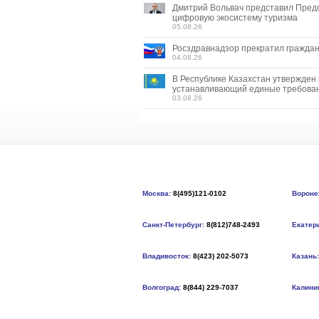
Дмитрий Вольвач представил Пред
цифровую экосистему туризма
05.08.26
Росздравнадзор прекратил граждан
04.08.26
В Республике Казахстан утвержден
устанавливающий единые требован
03.08.26
Москва:
8(495)121-0102
Вороне
Санкт-Петербург:
8(812)748-2493
Екатер
Владивосток:
8(423) 202-5073
Казань:
Волгоград:
8(844) 229-7037
Калини