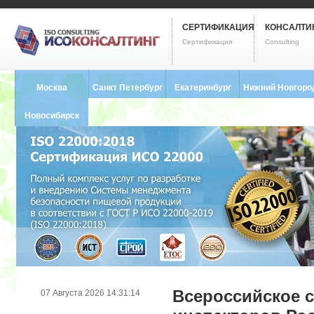
СЕРТИФИКАЦИЯ
КОНСАЛТИ
Сертификация
Consulting
Москва
Санкт Петербург
Екатеринбург
Нижний Новгоро
8 (495) 121-0102
8 (812) 748-2493
8 (343) 237-2593
8 (831) 280-9795
Новосибирск
8 (383) 227-8449
Всероссийское 
07 Августа 2026 14:31:14