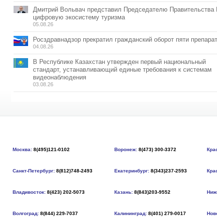
Дмитрий Вольвач представил Председателю Правительства
цифровую экосистему туризма
05.08.26
Росздравнадзор прекратил гражданский оборот пяти препара
04.08.26
В Республике Казахстан утвержден первый национальный
стандарт, устанавливающий единые требования к системам
видеонаблюдения
03.08.26
Москва:
8(495)121-0102
Воронеж:
8(473) 300-3372
Кра
Санкт-Петербург:
8(812)748-2493
Екатеринбург:
8(343)237-2593
Кра
Владивосток:
8(423) 202-5073
Казань:
8(843)203-9552
Ниж
Волгоград:
8(844) 229-7037
Калининград:
8(401) 279-0017
Нов