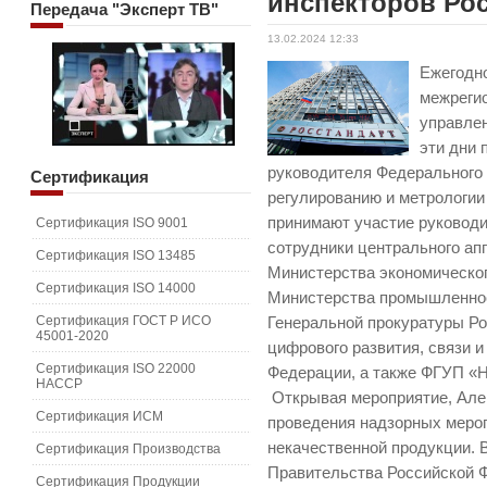
инспекторов Ро
Передача
"Эксперт ТВ"
13.02.2024 12:33
Ежегодн
межреги
управле
эти дни
руководителя Федерального 
Сертификация
регулированию и метрологии
принимают участие руководи
Сертификация ISO 9001
сотрудники центрального ап
Сертификация ISO 13485
Министерства экономическог
Сертификация ISO 14000
Министерства промышленнос
Сертификация ГОСТ Р ИСО
Генеральной прокуратуры Р
45001-2020
цифрового развития, связи 
Сертификация ISO 22000
Федерации, а также ФГУП «Н
HACCP
Открывая мероприятие, Але
Сертификация ИСМ
проведения надзорных мероп
некачественной продукции.
Сертификация Производства
Правительства Российской Ф
Сертификация Продукции