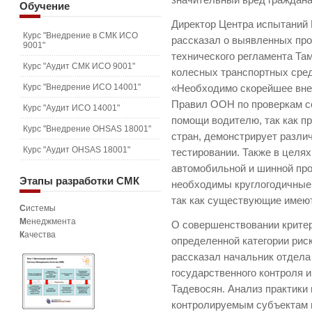
значительный вред граждана
Обучение
Директор Центра испытаний
Курс "Внедрение в СМК ИСО
рассказал о выявленных пр
9001"
технического регламента Та
Курс "Аудит СМК ИСО 9001"
колесных транспортных средс
Курс "Внедрение ИСО 14001"
«Необходимо скорейшее вне
Правил ООН по проверкам с
Курс "Аудит ИСО 14001"
помощи водителю, так как п
Курс "Внедрение OHSAS 18001"
стран, демонстрирует разли
Курс "Аудит OHSAS 18001"
тестировании. Также в целя
автомобильной и шинной пр
Этапы
разработки СМК
необходимы круглогодичные 
так как существующие имеют
С
истемы
М
енеджмента
О совершенствовании критер
К
ачества
определенной категории рис
рассказал начальник отдела
государственного контроля 
Тадевосян. Анализ практики 
контролируемым субъектам в