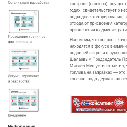
Организация разработки
контроля (надзора), осущес
годах, свидетельствует о н
подходов категорирования, в
отхода от присвоения катег
привлечения к администрати
Проведение тренингов
Напомним, что вопросы каче
для персонала
находятся в фокусе внимания
недавней встречи с руковод
Шалаевым Председатель Пр
Михаил Мишустин отметил, 
топлива на заправках — это 
Документирование
конечно, надо держать на ос
и разработка
Внедрение
Информация