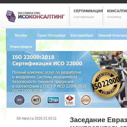
СЕРТИФИКАЦИЯ
КОНСАЛТИ
Сертификация
Consulting
Москва
Санкт Петербург
Екатеринбург
Нижний Новгоро
8 (495) 121-0102
8 (812) 748-2493
8 (343) 237-2593
8 (831) 280-9795
Новосибирск
8 (383) 227-8449
Заседание Евра
08 Августа 2026 21:43:11