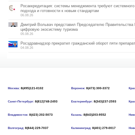
Росаккредитация: системы менеджмента требуют системного
подхода и готовности к новым стандартам
06.08.26
Дмитрий Вольвач представил Председателю Правительства
цифровую экосистему туризма
05.08.26
Росздравнадзор прекратил гражданский оборот пяти препара
04.08.26
Москва:
8(495)121-0102
Воронеж:
8(473) 300-3372
Кра
Санкт-Петербург:
8(812)748-2493
Екатеринбург:
8(343)237-2593
Кра
Владивосток:
8(423) 202-5073
Казань:
8(843)203-9552
Ниж
Волгоград:
8(844) 229-7037
Калининград:
8(401) 279-0017
Нов