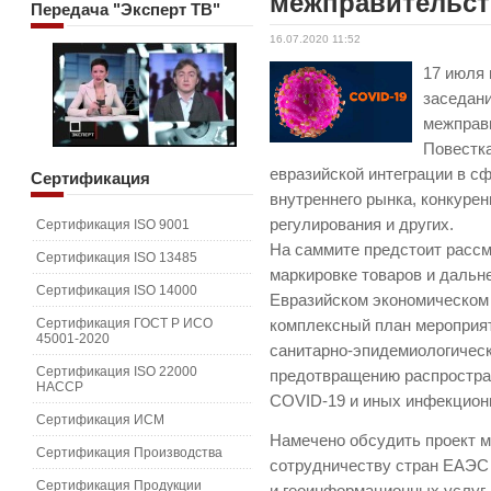
межправительст
Передача
"Эксперт ТВ"
16.07.2020 11:52
17 июля 
заседани
межправи
Повестк
евразийской интеграции в с
Сертификация
внутреннего рынка, конкуре
регулирования и других.
Сертификация ISO 9001
На саммите предстоит рассм
Сертификация ISO 13485
маркировке товаров и дальн
Сертификация ISO 14000
Евразийском экономическом 
Сертификация ГОСТ Р ИСО
комплексный план мероприят
45001-2020
санитарно-эпидемиологическ
Сертификация ISO 22000
предотвращению распростра
HACCP
COVID-19 и иных инфекцион
Сертификация ИСМ
Намечено обсудить проект 
Сертификация Производства
сотрудничеству стран ЕАЭС
Сертификация Продукции